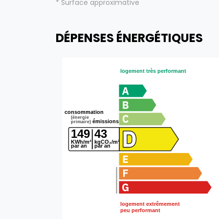
* Surface approximative
DÉPENSES ÉNERGÉTIQUES
logement très performant
consommation
(énergie
émissions
primaire)
149
43
KWh/m²
kgCO₂/m²
par an
par an
logement extrêmement
peu performant