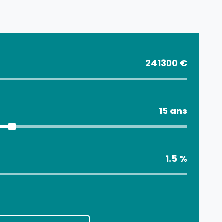
241300 €
15 ans
1.5 %