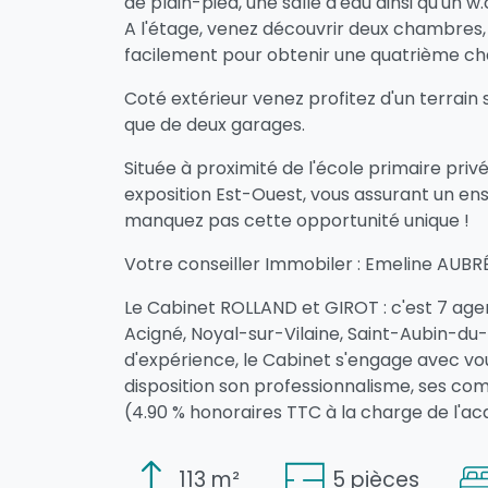
de plain-pied, une salle d'eau ainsi qu'un w.
A l'étage, venez découvrir deux chambres
facilement pour obtenir une quatrième cha
Coté extérieur venez profitez d'un terrain sp
que de deux garages.
Située à proximité de l'école primaire pri
exposition Est-Ouest, vous assurant un ens
manquez pas cette opportunité unique !
Votre conseiller Immobiler : Emeline AUBR
Le Cabinet ROLLAND et GIROT : c'est 7 agen
Acigné, Noyal-sur-Vilaine, Saint-Aubin-du-
d'expérience, le Cabinet s'engage avec vo
disposition son professionnalisme, ses c
(4.90 % honoraires TTC à la charge de l'ac
113 m²
5 pièces