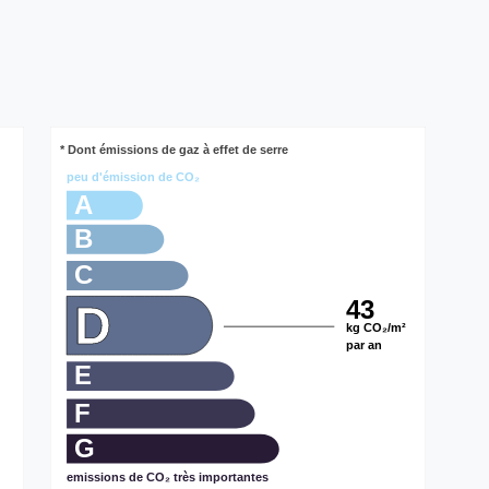
* Dont émissions de gaz à effet de serre
peu d'émission de CO₂
A
B
C
43
D
kg CO₂/m²
par an
E
F
G
emissions de CO₂ très importantes