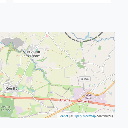
Leaflet
| ©
OpenStreetMap
contributors