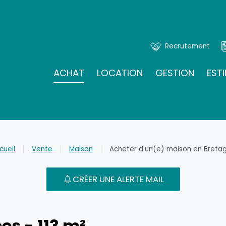
Recrutement
ACHAT
LOCATION
GESTION
EST
cueil
Vente
Maison
Acheter d'un(e) maison en Breta
CRÉER UNE ALERTE MAIL
es - 113 m²